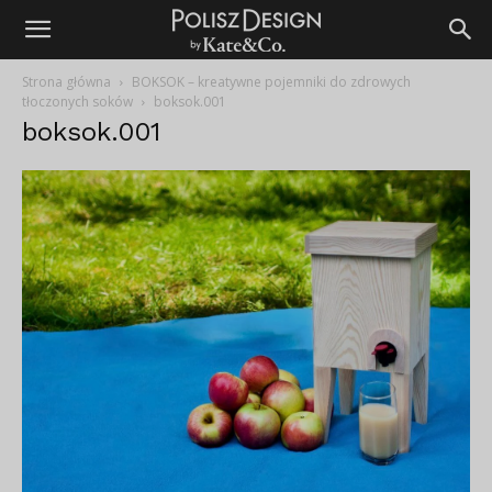
Strona główna
BOKSOK – kreatywne pojemniki do zdrowych
tłoczonych soków
boksok.001
boksok.001