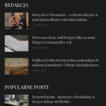
REDAKCJA
Bartycka w Warszawie – centrum sklepów z
panelami podłogowymi i materiałami...
23 marca, 2026
Pierwsza edycja Audi Design Talks za nami.
Eksperci rozmawiali o roli...
10 lipca, 2025
Polska artystka tworzy jedną z największych
szklanych instalacji w Dubaju. Spektakularny...
1 lipca, 2025
POPULARNE POSTY
Remont kuchni – inspiracje z Mediolanu, z
targów Salone del Mobile...