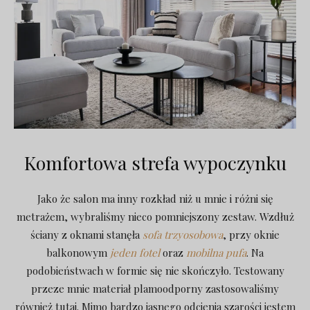
Komfortowa strefa wypoczynku
Jako że salon ma inny rozkład niż u mnie i różni się
metrażem, wybraliśmy nieco pomniejszony zestaw. Wzdłuż
ściany z oknami stanęła
sofa trzyosobowa
, przy oknie
balkonowym
jeden fotel
oraz
mobilna pufa
. Na
podobieństwach w formie się nie skończyło. Testowany
przeze mnie materiał plamoodporny zastosowaliśmy
również tutaj. Mimo bardzo jasnego odcienia szarości jestem