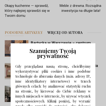
Okapy kuchenne — sprawdź,
Meble z drewna. Rozsądna
który najlepiej sprawdzi się w
inwestycja na długie lata!
Twoim domu
PODOBNE ARTYKUŁY
WIĘCEJ OD AUTORA
Bartycka w Warszawie – centrum
sklepów z panelami podłogowymi i
Szanujemy Twoją
materiałami do wnętrz
prywatność
Wnętrze podane na słodko. Cukiernia
Gdy przeglądasz naszą stronę, chcielibyśmy
BŁOGO projektu Biuro Kreacja
wykorzystywać pliki cookies i inne podobne
technologie do zbierania danych (m.in. adresy IP,
inne identyfikatory internetowe) w trzech
głównych celach: by analizować statystyki ruchu
Hołd dla włoskiego wzornictwa.
na stronie, by kierować do Ciebie reklamy w
Apartament na Foksal autorstwa
innych miejscach w internecie, by używać wtyczek
MOW.design
społecznościowych. Kliknij poniżej, by wyrazić