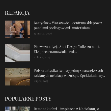
REDAKCJA
Bartycka w Warszawie – centrum sklepów z
panelami podłogowymi i materiałami...
23 marca, 2026
Pierwsza edycja Audi Design Talks za nami.
Eksperci rozmawiali o roli...
10 lipca, 2025
Polska artystka tworzy jedną z największych
szklanych instalacji w Dubaju. Spektakularny...
1 lipca, 2025
POPULARNE POSTY
Remont kuchni – inspiracje z Mediolanu, z