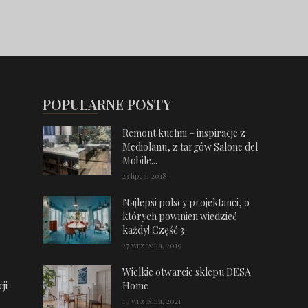
POPULARNE POSTY
Remont kuchni – inspiracje z
Mediolanu, z targów Salone del
Mobile...
23 lipca, 2018
Najlepsi polscy projektanci, o
których powinien wiedzieć
każdy! Część 3
27 września, 2019
Wielkie otwarcie sklepu DESA
ji
Home
19 września, 2021