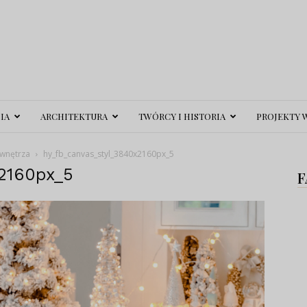
IA
ARCHITEKTURA
TWÓRCY I HISTORIA
PROJEKTY 
wnętrza
hy_fb_canvas_styl_3840x2160px_5
2160px_5
F