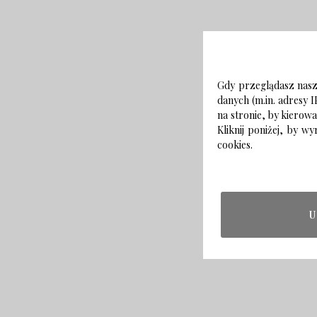
Gdy przeglądasz naszą
danych (m.in. adresy I
na stronie, by kierow
Kliknij poniżej, by 
cookies.
U