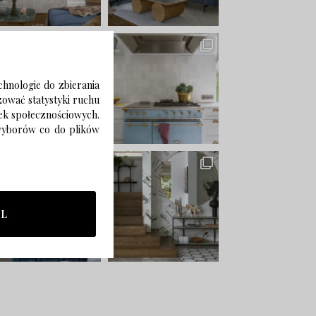
chnologie do zbierania
izować statystyki ruchu
zek społecznościowych.
 wyborów co do plików
LL