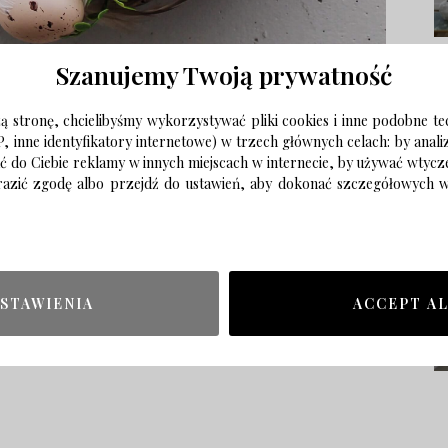
Szanujemy Twoją prywatność
 stronę, chcielibyśmy wykorzystywać pliki cookies i inne podobne te
P, inne identyfikatory internetowe) w trzech głównych celach: by anal
ać do Ciebie reklamy w innych miejscach w internecie, by używać wtyc
wyrazić zgodę albo przejdź do ustawień, aby dokonać szczegółowych
STAWIENIA
ACCEPT A