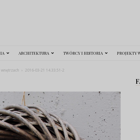
IA
ARCHITEKTURA
TWÓRCY I HISTORIA
PROJEKTY 
h wnętrzach
2016-03-21 14.33.51-2
F