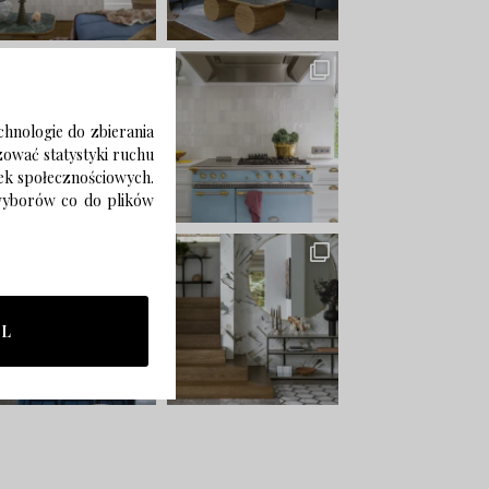
chnologie do zbierania
izować statystyki ruchu
zek społecznościowych.
 wyborów co do plików
LL