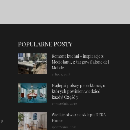
POPULARNE POSTY
Remont kuchni – inspiracje z
Mediolanu, z targów Salone del
Mobile...
23 lipca, 2018
Najlepsi polscy projektanci, o
których powinien wiedzieć
każdy! Część 3
27 września, 2019
Wielkie otwarcie sklepu DESA
ji
Home
19 września, 2021