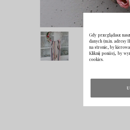
Gdy przeglądasz naszą
danych (m.in. adresy I
na stronie, by kierow
Kliknij poniżej, by 
cookies.
U