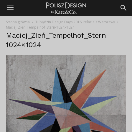
Strona główna
Tubądzin Design Days 2016, relacja z Warszawy
Maciej_Zień_Tempelhof_Stern-1024x1024
Maciej_Zień_Tempelhof_Stern-
1024×1024