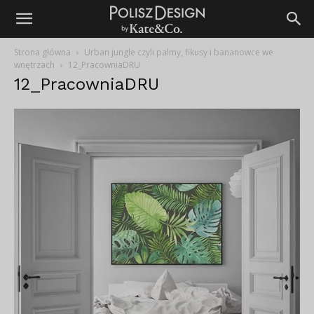
Strona główna
Urban jungle czyli palmy, fikusy i bananowce we
wnętrzach
12_PracowniaDRU
12_PracowniaDRU