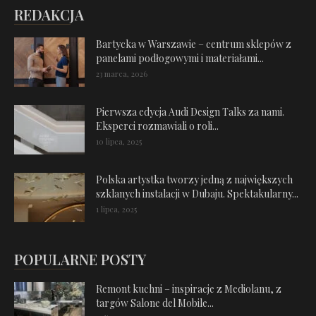
REDAKCJA
Bartycka w Warszawie – centrum sklepów z
panelami podłogowymi i materiałami...
23 marca, 2026
Pierwsza edycja Audi Design Talks za nami.
Eksperci rozmawiali o roli...
10 lipca, 2025
Polska artystka tworzy jedną z największych
szklanych instalacji w Dubaju. Spektakularny...
1 lipca, 2025
POPULARNE POSTY
Remont kuchni – inspiracje z Mediolanu, z
targów Salone del Mobile...