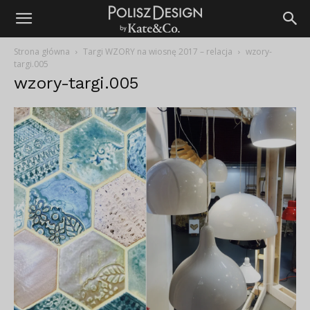
Strona główna
Targi WZORY na wiosnę 2017 – relacja
wzory-
targi.005
wzory-targi.005