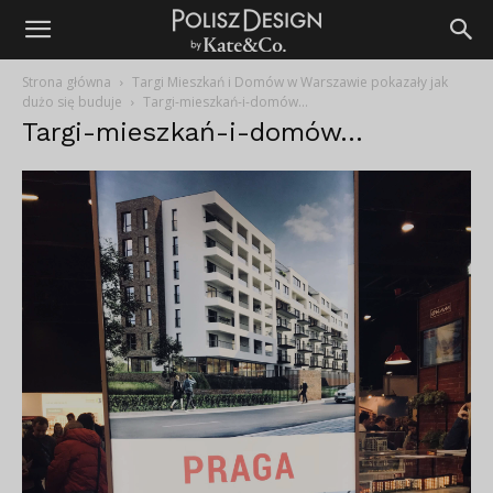
Strona główna
Targi Mieszkań i Domów w Warszawie pokazały jak
dużo się buduje
Targi-mieszkań-i-domów...
Targi-mieszkań-i-domów…