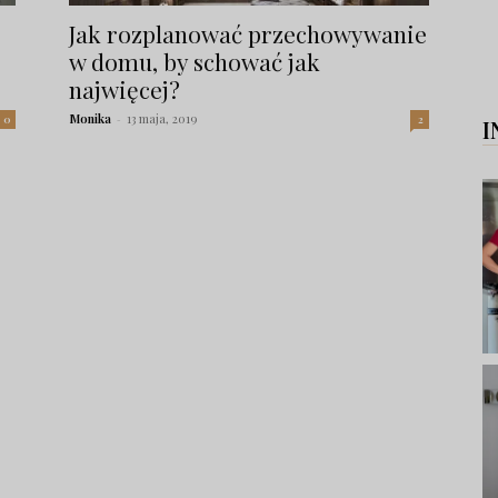
Jak rozplanować przechowywanie
w domu, by schować jak
najwięcej?
Monika
-
13 maja, 2019
0
2
I