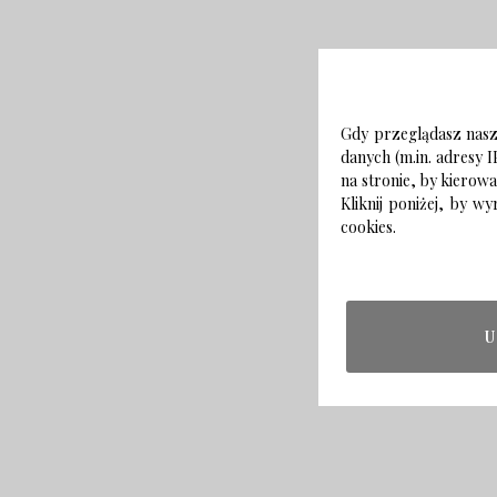
Gdy przeglądasz naszą
danych (m.in. adresy I
na stronie, by kierow
Kliknij poniżej, by 
cookies.
U