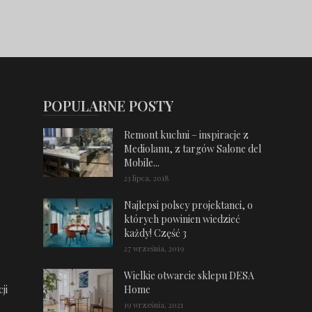
POPULARNE POSTY
Remont kuchni – inspiracje z
Mediolanu, z targów Salone del
Mobile...
23 lipca, 2018
Najlepsi polscy projektanci, o
których powinien wiedzieć
każdy! Część 3
27 września, 2019
Wielkie otwarcie sklepu DESA
ji
Home
19 września, 2021