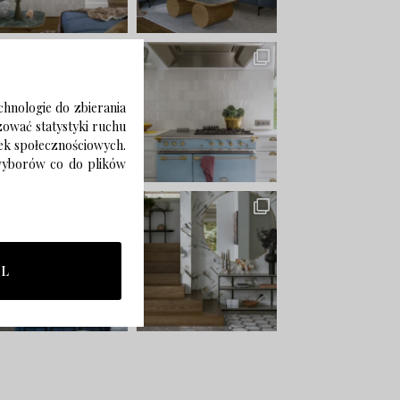
chnologie do zbierania
izować statystyki ruchu
zek społecznościowych.
 wyborów co do plików
LL