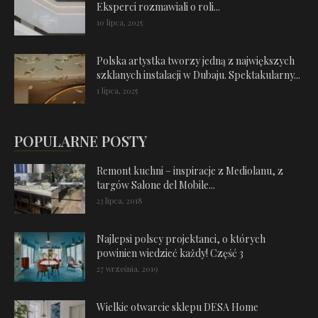
Eksperci rozmawiali o roli...
10 lipca, 2025
Polska artystka tworzy jedną z największych
szklanych instalacji w Dubaju. Spektakularny...
1 lipca, 2025
POPULARNE POSTY
Remont kuchni – inspiracje z Mediolanu, z
targów Salone del Mobile...
23 lipca, 2018
Najlepsi polscy projektanci, o których
powinien wiedzieć każdy! Część 3
27 września, 2019
Wielkie otwarcie sklepu DESA Home