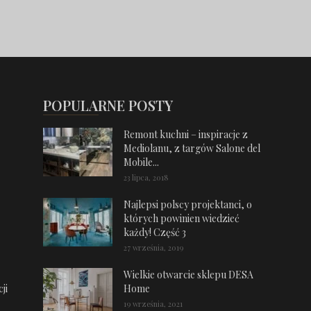
POPULARNE POSTY
Remont kuchni – inspiracje z
Mediolanu, z targów Salone del
Mobile...
23 lipca, 2018
Najlepsi polscy projektanci, o
których powinien wiedzieć
każdy! Część 3
27 września, 2019
Wielkie otwarcie sklepu DESA
ji
Home
19 września, 2021