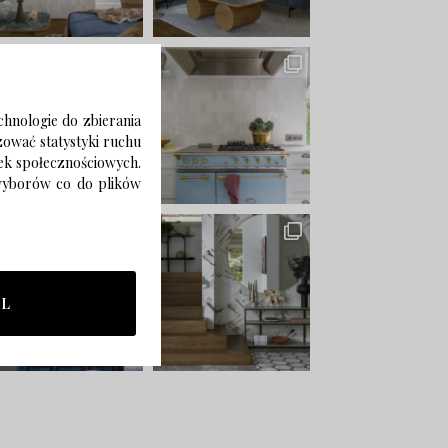
chnologie do zbierania
izować statystyki ruchu
zek społecznościowych.
 wyborów co do plików
LL