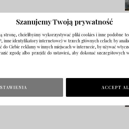
Szanujemy Twoją prywatność
 stronę, chcielibyśmy wykorzystywać pliki cookies i inne podobne te
P, inne identyfikatory internetowe) w trzech głównych celach: by anal
ać do Ciebie reklamy w innych miejscach w internecie, by używać wtyc
wyrazić zgodę albo przejdź do ustawień, aby dokonać szczegółowych
STAWIENIA
ACCEPT A