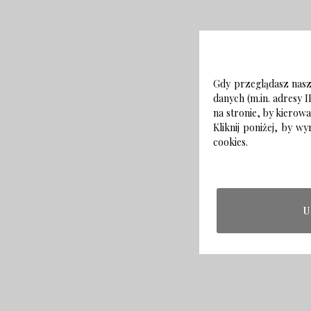
Gdy przeglądasz naszą
danych (m.in. adresy I
na stronie, by kierow
Kliknij poniżej, by 
cookies.
U