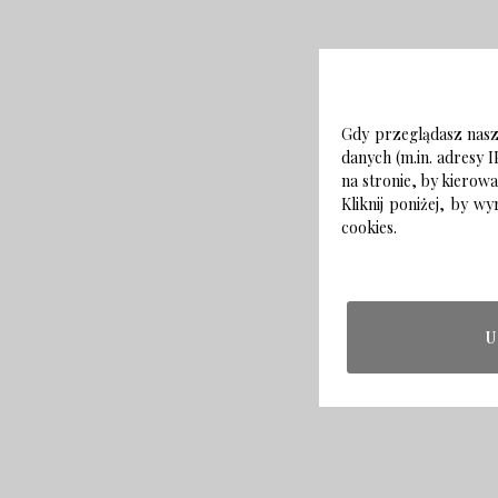
Gdy przeglądasz naszą
danych (m.in. adresy I
na stronie, by kierow
Kliknij poniżej, by 
cookies.
U