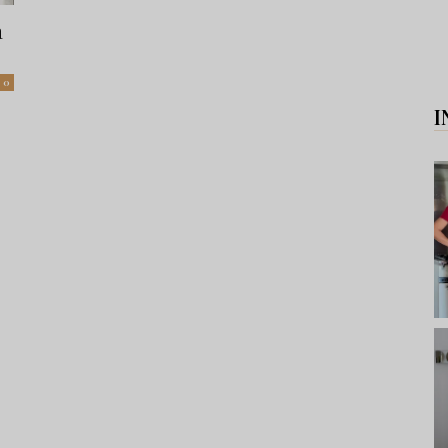
a
0
I