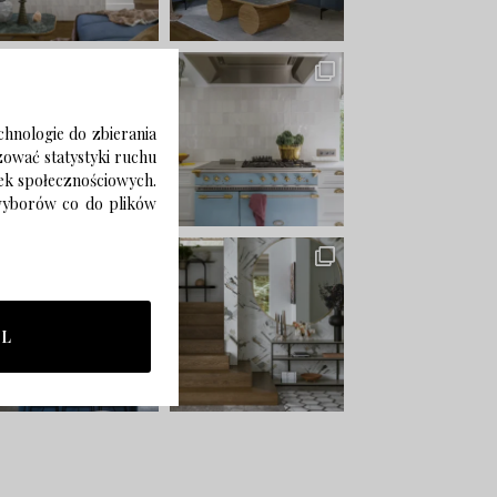
chnologie do zbierania
izować statystyki ruchu
zek społecznościowych.
 wyborów co do plików
LL