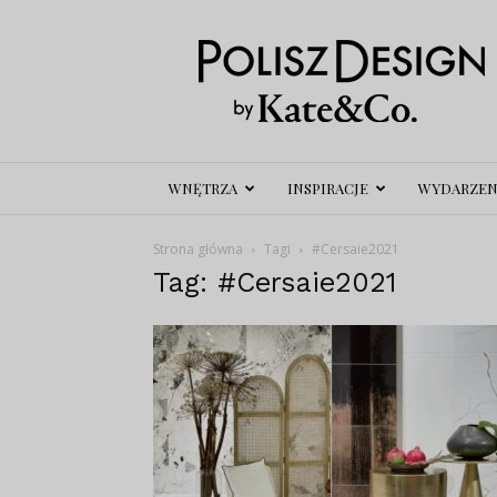
Polisz
Design
WNĘTRZA
INSPIRACJE
WYDARZEN
Strona główna
Tagi
#Cersaie2021
Tag: #Cersaie2021