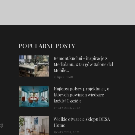
POPULARNE POSTY
Remont kuchni – inspiracje z
Mediolanu, z targów Salone del
Mobile...
23 lipca, 2018
Najlepsi polscy projektanci, o
których powinien wiedzieć
każdy! Część 3
27 września, 2019
Wielkie otwarcie sklepu DESA
ji
Home
19 września, 2021