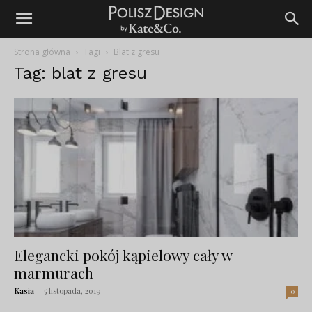
Strona główna
Tagi
Blat z gresu
Tag: blat z gresu
Elegancki pokój kąpielowy cały w
marmurach
Kasia
-
5 listopada, 2019
0