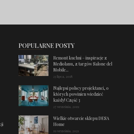
POPULARNE POSTY
Remont kuchni – inspiracje z
Mediolanu, z targów Salone del
Mobile...
23 lipca, 2018
Najlepsi polscy projektanci, o
których powinien wiedzieć
każdy! Część 3
27 września, 2019
Wielkie otwarcie sklepu DESA
ji
Home
19 września, 2021