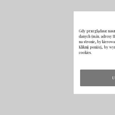
Gdy przeglądasz naszą
danych (m.in. adresy I
na stronie, by kierow
Kliknij poniżej, by 
cookies.
U