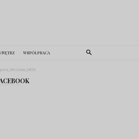
WNĘTRZ
WSPÓŁPRACA
pera_Wroclaw_HR35
ACEBOOK