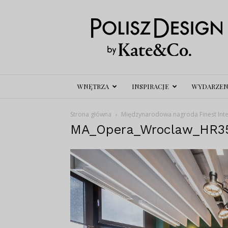
Polisz
Design
WNĘTRZA
INSPIRACJE
WYDARZEN
Strona główna
Międzynarodowa nagroda Finest Interi
MA_Opera_Wroclaw_HR3