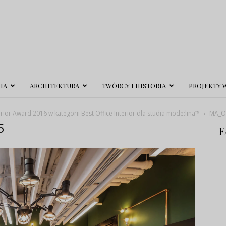
IA
ARCHITEKTURA
TWÓRCY I HISTORIA
PROJEKTY 
or Award 2016 w kategorii Best Office Interior dla studia mode:lina™
MA_O
5
F