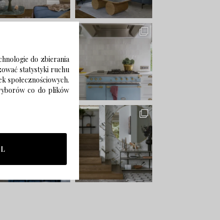
chnologie do zbierania
izować statystyki ruchu
zek społecznościowych.
 wyborów co do plików
LL