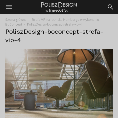
Strona główna
Strefa VIP na lotnisku Hamburgu w wykonaniu
BoConcept
PoliszDesign-boconcept-strefa-vip-4
PoliszDesign-boconcept-strefa-
vip-4