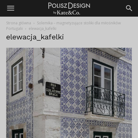
Strona główna
Solemika – magnetyzujące stoliki dla miłośników
Portugalii
elewacja_kafelki
elewacja_kafelki