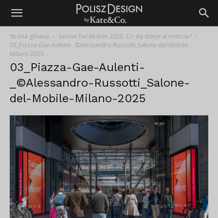
Strona główna
Salone Del Mobile 2025. Co się dzieje w mieście?
03_Piazza-Gae-Aulenti-_©Alessandro-Russotti_Salone-del-Mobile-
Milano-2025
03_Piazza-Gae-Aulenti-
_©Alessandro-Russotti_Salone-
del-Mobile-Milano-2025