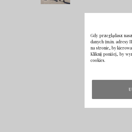
Gdy przeglądasz naszą
danych (m.in. adresy I
na stronie, by kierow
Kliknij poniżej, by 
cookies.
U