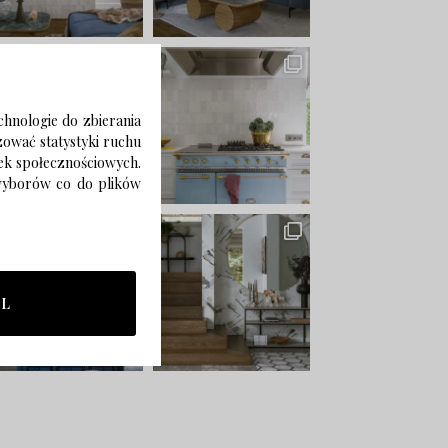
chnologie do zbierania
izować statystyki ruchu
zek społecznościowych.
 wyborów co do plików
LL