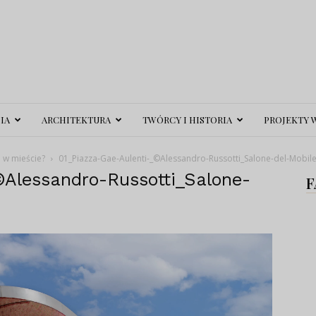
IA
ARCHITEKTURA
TWÓRCY I HISTORIA
PROJEKTY 
e w mieście?
01_Piazza-Gae-Aulenti-_©Alessandro-Russotti_Salone-del-Mobil
©Alessandro-Russotti_Salone-
F