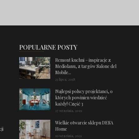
POPULARNE POSTY
Remont kuchni – inspiracje z
Mediolanu, z targów Salone del
Mobile...
23 lipca, 2018
Najlepsi polscy projektanci, o
których powinien wiedzieć
każdy! Część 3
27 września, 2019
Wielkie otwarcie sklepu DESA
ji
Home
19 września, 2021