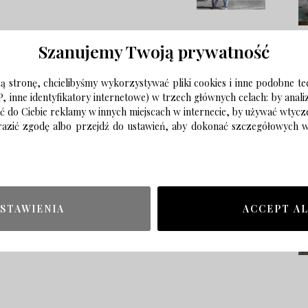
Szanujemy Twoją prywatność
 stronę, chcielibyśmy wykorzystywać pliki cookies i inne podobne te
P, inne identyfikatory internetowe) w trzech głównych celach: by anal
ać do Ciebie reklamy w innych miejscach w internecie, by używać wtyc
wyrazić zgodę albo przejdź do ustawień, aby dokonać szczegółowych
STAWIENIA
ACCEPT A