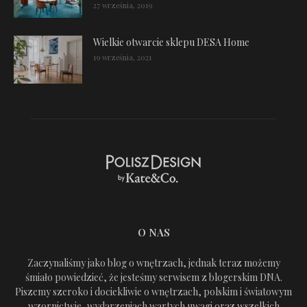
27 września, 2019
Wielkie otwarcie sklepu DESA Home
19 września, 2021
O NAS
Zaczynaliśmy jako blog o wnętrzach, jednak teraz możemy
śmiało powiedzieć, że jesteśmy serwisem z blogerskim DNA.
Piszemy szeroko i dociekliwie o wnętrzach, polskim i światowym
wzornictwie, wydarzeniach wartych uwagi oraz wszelkich