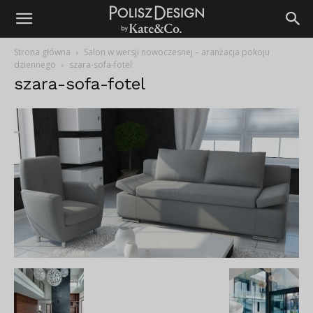
Strona główna
Salon w wersji nowoczesnej – aranżacja pokoju
dziennego
szara-sofa-fotel
szara-sofa-fotel