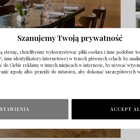
Szanujemy Twoją prywatność
 stronę, chcielibyśmy wykorzystywać pliki cookies i inne podobne te
P, inne identyfikatory internetowe) w trzech głównych celach: by anal
ać do Ciebie reklamy w innych miejscach w internecie, by używać wtyc
wyrazić zgodę albo przejdź do ustawień, aby dokonać szczegółowych
STAWIENIA
ACCEPT A