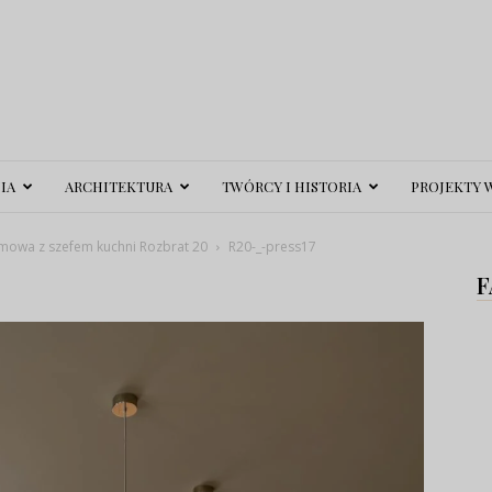
IA
ARCHITEKTURA
TWÓRCY I HISTORIA
PROJEKTY 
mowa z szefem kuchni Rozbrat 20
R20-_-press17
F