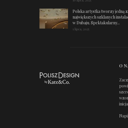
10 lipca, 2025
Polska artystka tworzy jedną z
największych szklanych instalac
w Dubaju. Spektakularny...
1 lipca, 2025
O N
Zacz
powi
szer
wzor
inic
Napi