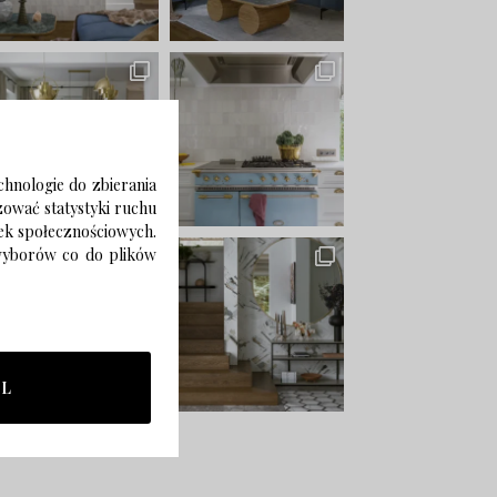
chnologie do zbierania
izować statystyki ruchu
zek społecznościowych.
 wyborów co do plików
LL