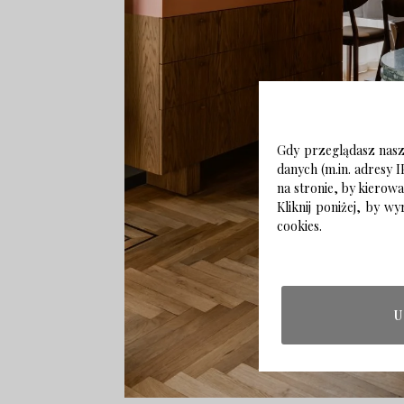
Gdy przeglądasz naszą
danych (m.in. adresy I
na stronie, by kierow
Kliknij poniżej, by 
cookies.
U