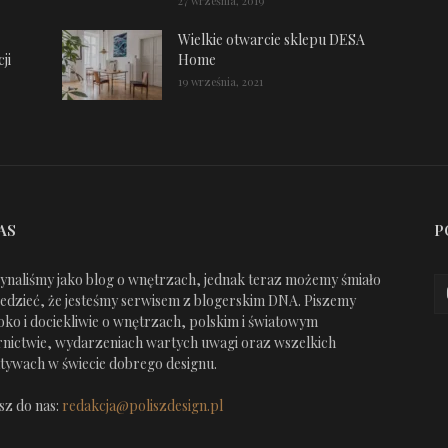
27 września, 2019
Wielkie otwarcie sklepu DESA
ji
Home
19 września, 2021
AS
P
ynaliśmy jako blog o wnętrzach, jednak teraz możemy śmiało
edzieć, że jesteśmy serwisem z blogerskim DNA. Piszemy
oko i dociekliwie o wnętrzach, polskim i światowym
nictwie, wydarzeniach wartych uwagi oraz wszelkich
jatywach w świecie dobrego designu.
sz do nas:
redakcja@poliszdesign.pl