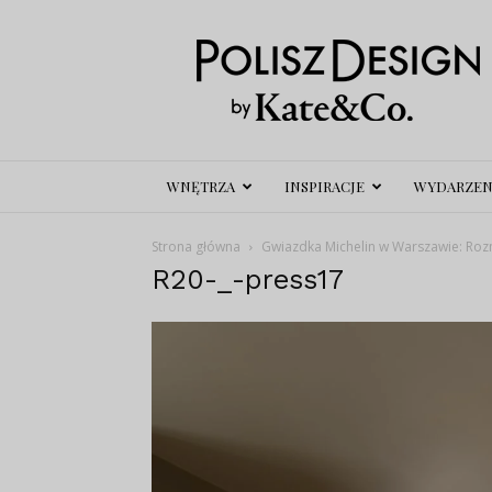
Polisz
Design
WNĘTRZA
INSPIRACJE
WYDARZEN
Strona główna
Gwiazdka Michelin w Warszawie: Roz
R20-_-press17