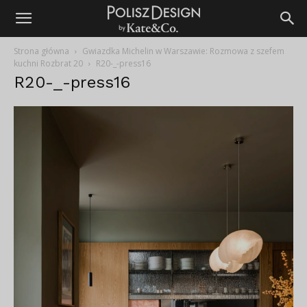
Strona główna
Gwiazdka Michelin w Warszawie: Rozmowa z szefem
kuchni Rozbrat 20
R20-_-press16
R20-_-press16