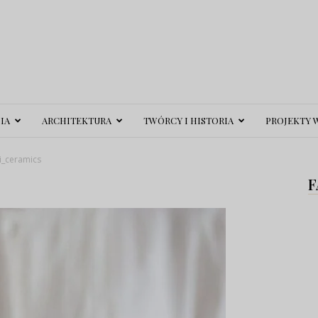
IA
ARCHITEKTURA
TWÓRCY I HISTORIA
PROJEKTY 
i_ceramics
F