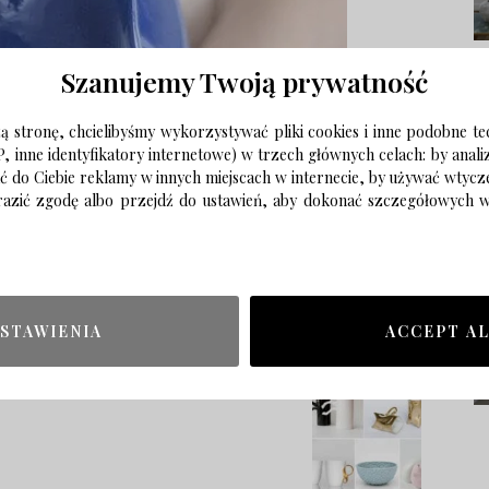
Szanujemy Twoją prywatność
 stronę, chcielibyśmy wykorzystywać pliki cookies i inne podobne te
P, inne identyfikatory internetowe) w trzech głównych celach: by anal
ać do Ciebie reklamy w innych miejscach w internecie, by używać wtyc
wyrazić zgodę albo przejdź do ustawień, aby dokonać szczegółowych
STAWIENIA
ACCEPT A