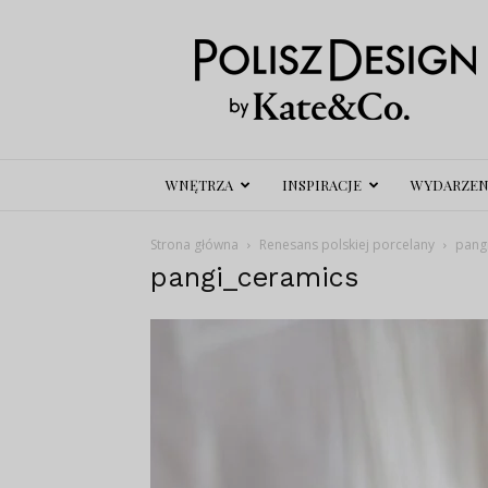
Polisz
Design
WNĘTRZA
INSPIRACJE
WYDARZEN
Strona główna
Renesans polskiej porcelany
pang
pangi_ceramics