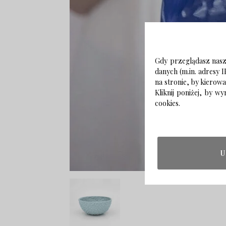
Gdy przeglądasz naszą
danych (m.in. adresy I
na stronie, by kierow
Kliknij poniżej, by 
cookies.
U