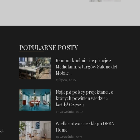
POPULARNE POSTY
Remont kuchni – inspiracje z
Mediolanu, z targów Salone del
Mobile...
23 lipca, 2018
Najlepsi polscy projektanci, o
których powinien wiedzieć
każdy! Część 3
27 września, 2019
Wielkie otwarcie sklepu DESA
ji
Home
19 września, 2021