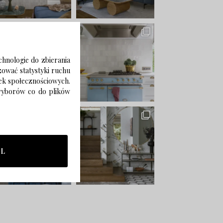
chnologie do zbierania
izować statystyki ruchu
zek społecznościowych.
 wyborów co do plików
LL