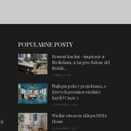
POPULARNE POSTY
Remont kuchni – inspiracje z
Mediolanu, z targów Salone del
Mobile...
23 lipca, 2018
Najlepsi polscy projektanci, o
których powinien wiedzieć
każdy! Część 3
27 września, 2019
Wielkie otwarcie sklepu DESA
ji
Home
19 września, 2021