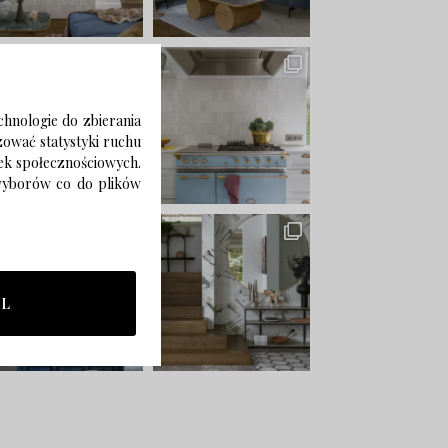
chnologie do zbierania
izować statystyki ruchu
zek społecznościowych.
 wyborów co do plików
LL