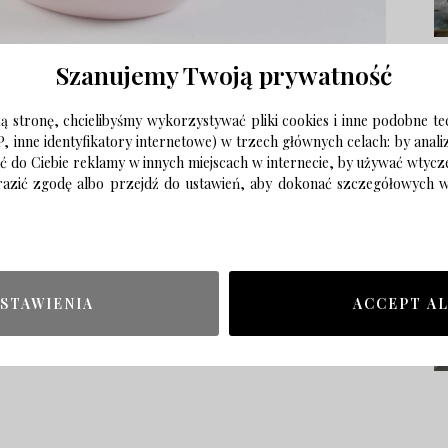
Szanujemy Twoją prywatność
 stronę, chcielibyśmy wykorzystywać pliki cookies i inne podobne te
P, inne identyfikatory internetowe) w trzech głównych celach: by anal
ać do Ciebie reklamy w innych miejscach w internecie, by używać wtyc
wyrazić zgodę albo przejdź do ustawień, aby dokonać szczegółowych
STAWIENIA
ACCEPT A