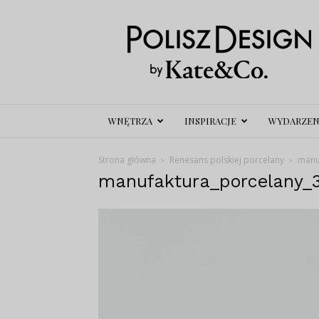
Polisz
Design
WNĘTRZA
INSPIRACJE
WYDARZEN
Strona główna
Renesans polskiej porcelany
manu
manufaktura_porcelany_