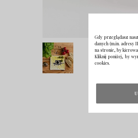
Gdy przeglądasz naszą
danych (m.in. adresy I
na stronie, by kierow
Kliknij poniżej, by 
cookies.
U