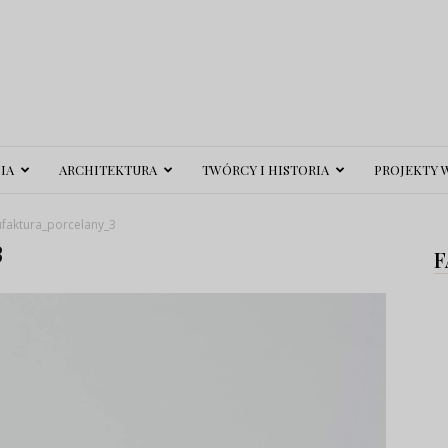
IA
ARCHITEKTURA
TWÓRCY I HISTORIA
PROJEKTY 
faktura_porcelany_3
3
F