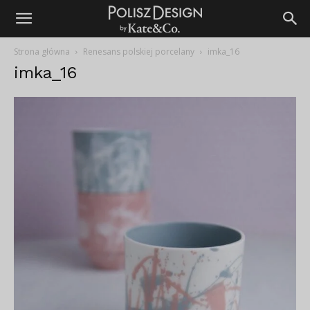
Strona główna
Renesans polskiej porcelany
imka_16
imka_16