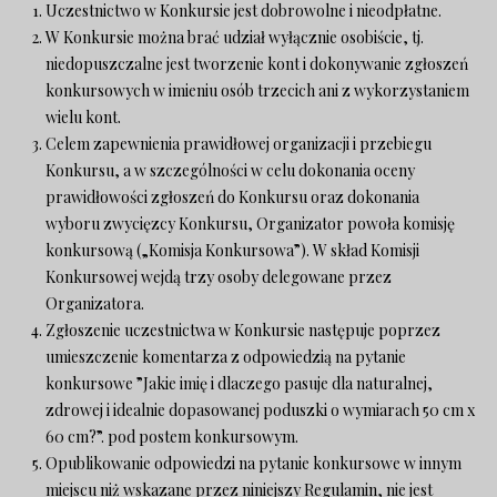
Uczestnictwo w Konkursie jest dobrowolne i nieodpłatne.
W Konkursie można brać udział wyłącznie osobiście, tj.
niedopuszczalne jest tworzenie kont i dokonywanie zgłoszeń
konkursowych w imieniu osób trzecich ani z wykorzystaniem
wielu kont.
Celem zapewnienia prawidłowej organizacji i przebiegu
Konkursu, a w szczególności w celu dokonania oceny
prawidłowości zgłoszeń do Konkursu oraz dokonania
wyboru zwycięzcy Konkursu, Organizator powoła komisję
konkursową („Komisja Konkursowa”). W skład Komisji
Konkursowej wejdą trzy osoby delegowane przez
Organizatora.
Zgłoszenie uczestnictwa w Konkursie następuje poprzez
umieszczenie komentarza z odpowiedzią na pytanie
konkursowe ”Jakie imię i dlaczego pasuje dla naturalnej,
zdrowej i idealnie dopasowanej poduszki o wymiarach 50 cm x
60 cm?”. pod postem konkursowym.
Opublikowanie odpowiedzi na pytanie konkursowe w innym
miejscu niż wskazane przez niniejszy Regulamin, nie jest