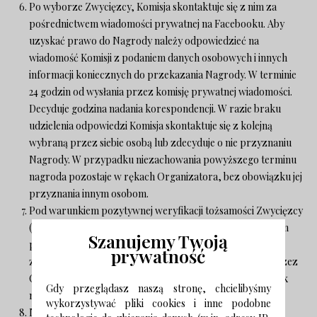
Po wyborze Zwycięzcy, Komisja skontaktuje się z nim za
pośrednictwem wiadomości prywatnej na Facebooku. Aby
uzyskać prawo do Nagrody należy odpowiedzieć na
wiadomość Komisji z podaniem danych osobowych i innych
informacji koniecznych do przekazania Nagrody. W terminie
24 godzin od wysłania przez komisję prywatnej wiadomości.
Decyduje godzina nadania korespondencji. W razie braku
udzielenia odpowiedzi Komisja skontaktuje się z kolejną
wybraną przez siebie osobą lub zdecyduje o nie przyznaniu
Nagrody. W przypadku niezachowania powyższego terminu
nagroda pozostaje w rękach Organizatora, bez obowiązku jej
przyznania innym osobom.
Pod warunkiem pozytywnej weryfikacji tożsamości Zwycięzcy
(na podstawie tego, czy adresatem wiadomości jest ten sam
Szanujemy Twoją
profil na Facebooku, z którego została zamieszczona
prywatność
zwycięska odpowiedź), i udzielenia zgód wymaganych przez
Organizatora w terminie zakreślonym powyżej, Uczestnik
Gdy przeglądasz naszą stronę, chcielibyśmy
nabędzie prawo do Nagrody.
wykorzystywać pliki cookies i inne podobne
Nagrodą w Konkursie jest: