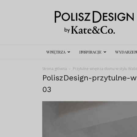
Polisz
Design
WNĘTRZA
INSPIRACJE
WYDARZEN
Strona główna
Przytulne wnętrza domu w stylu Wabi
PoliszDesign-przytulne-
03