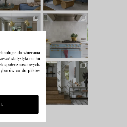
chnologie do zbierania
izować statystyki ruchu
zek społecznościowych.
 wyborów co do plików
LL