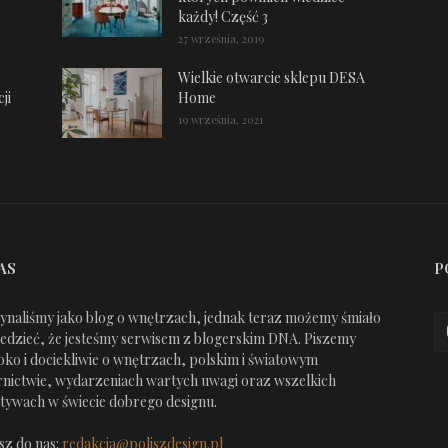
każdy! Część 3
27 września, 2019
Wielkie otwarcie sklepu DESA
ji
Home
19 września, 2021
AS
P
ynaliśmy jako blog o wnętrzach, jednak teraz możemy śmiało
edzieć, że jesteśmy serwisem z blogerskim DNA. Piszemy
oko i dociekliwie o wnętrzach, polskim i światowym
nictwie, wydarzeniach wartych uwagi oraz wszelkich
jatywach w świecie dobrego designu.
sz do nas:
redakcja@poliszdesign.pl