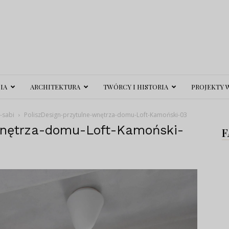
IA
ARCHITEKTURA
TWÓRCY I HISTORIA
PROJEKTY 
-sabi
PoliszDesign-przytulne-wnętrza-domu-Loft-Kamoński-03
wnętrza-domu-Loft-Kamoński-
F