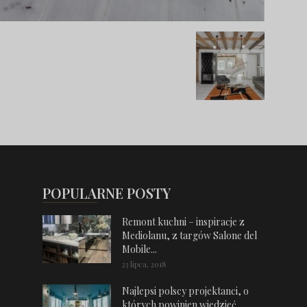
POPULARNE POSTY
Remont kuchni – inspiracje z
Mediolanu, z targów Salone del
Mobile...
23 lipca, 2018
Najlepsi polscy projektanci, o
których powinien wiedzieć