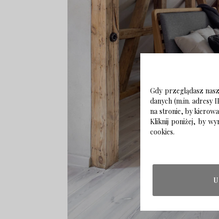
Gdy przeglądasz naszą
danych (m.in. adresy I
na stronie, by kierow
Kliknij poniżej, by 
cookies.
U