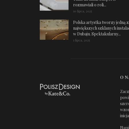
rozmawiali o roli...
10 lipca, 2025
Polska artystka tworzy jedną z
największych szklanych instalac
w Dubaju. Spektakularny...
1 lipca, 2025
O N
Zacz
powi
szer
wzor
inic
Napi