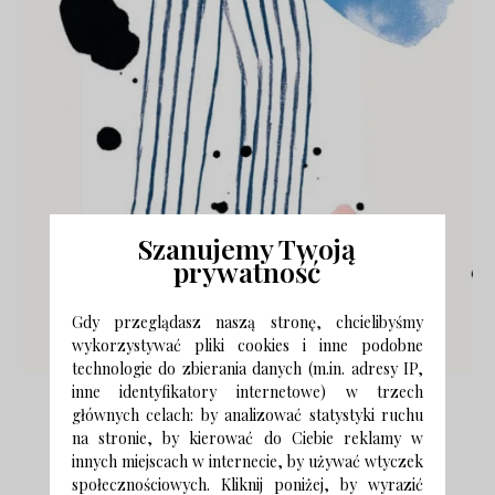
Szanujemy Twoją
prywatność
Gdy przeglądasz naszą stronę, chcielibyśmy
wykorzystywać pliki cookies i inne podobne
technologie do zbierania danych (m.in. adresy IP,
inne identyfikatory internetowe) w trzech
Zdjęcia i materiały prasowe:
Łódź Design Festival
głównych celach: by analizować statystyki ruchu
na stronie, by kierować do Ciebie reklamy w
innych miejscach w internecie, by używać wtyczek
społecznościowych. Kliknij poniżej, by wyrazić