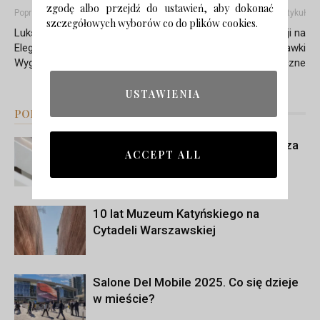
zgodę albo przejdź do ustawień, aby dokonać
Poprzedni artykuł
Następny artykuł
szczegółowych wyborów co do plików cookies.
Luksusowa Sypialnia.
10 najlepszych propozycji na
Elegancja, Oryginalność i
Dzień Dziecka – Zabawki
Wygoda
ekologiczne
USTAWIENIA
PODOBNE ARTYKUŁY
WIĘCEJ OD AUTORA
Pierwsza edycja Audi Design Talks za
ACCEPT ALL
nami. Eksperci rozmawiali o roli
światła we współczesnym designie
10 lat Muzeum Katyńskiego na
Cytadeli Warszawskiej
Salone Del Mobile 2025. Co się dzieje
w mieście?