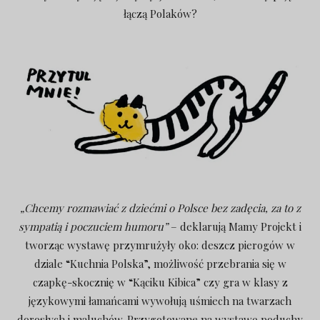
łączą Polaków?
„Chcemy rozmawiać z dziećmi o Polsce bez zadęcia, za to z
sympatią i poczuciem humoru”
– deklarują Mamy Projekt i
tworząc wystawę przymrużyły oko: deszcz pierogów w
dziale “Kuchnia Polska”, możliwość przebrania się w
czapkę-skocznię w “Kąciku Kibica” czy gra w klasy z
językowymi łamańcami wywołują uśmiech na twarzach
dorosłych i maluchów.
Przygotowane na wystawę poduchy