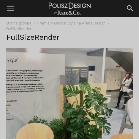
Strona główna
Premiery Marbet Style na Arena Design
FullSizeRender
FullSizeRender