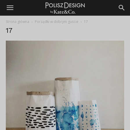
Strona główna
Porządki w dobrym guście
17
17