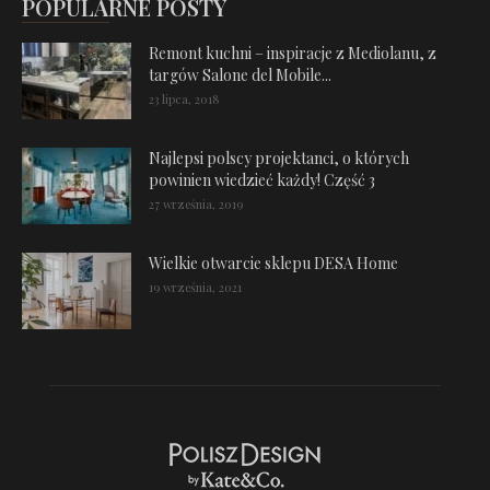
POPULARNE POSTY
Remont kuchni – inspiracje z Mediolanu, z
targów Salone del Mobile...
23 lipca, 2018
Najlepsi polscy projektanci, o których
powinien wiedzieć każdy! Część 3
27 września, 2019
Wielkie otwarcie sklepu DESA Home
19 września, 2021