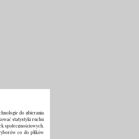
chnologie do zbierania
izować statystyki ruchu
zek społecznościowych.
 wyborów co do plików