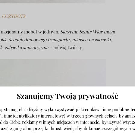
1. COZYDOTS
funkcjonalny mebel w jednym.
Skrzynie Sznur Wiór mogą
tolik, środek domowego transportu, miejsce na zabawki,
nik, zabawka sensoryczna
– mówią twórcy.
Szanujemy Twoją prywatność
 stronę, chcielibyśmy wykorzystywać pliki cookies i inne podobne te
P, inne identyfikatory internetowe) w trzech głównych celach: by anal
ać do Ciebie reklamy w innych miejscach w internecie, by używać wtyc
wyrazić zgodę albo przejdź do ustawień, aby dokonać szczegółowych