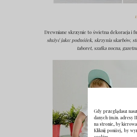
Drewniane skrzynie to świetna dekoracja i 
służyć jako: podnóżek, skrzynia skarbów, s
taboret, szafka nocna, gazet
Gdy przeglądasz naszą
danych (m.in. adresy I
na stronie, by kierow
Kliknij poniżej, by 
cookies.