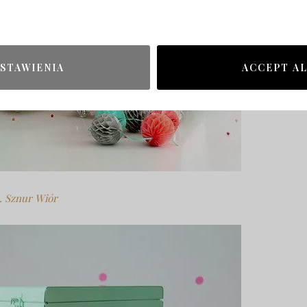
STAWIENIA
ACCEPT A
. Sznur Wiór