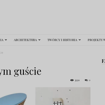
IA
ARCHITEKTURA
TWÓRCY I HISTORIA
PROJEKTY 
cie
F
ym guście
3220
0