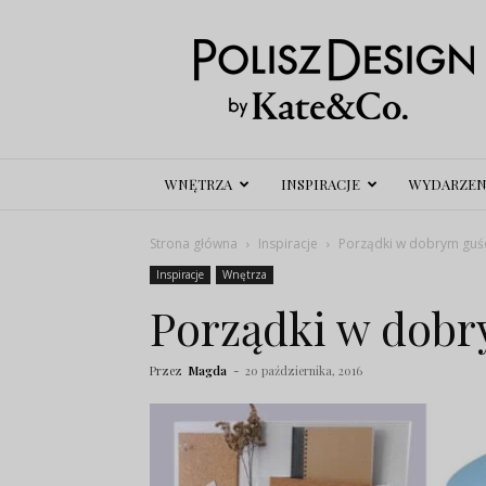
Polisz
Design
WNĘTRZA
INSPIRACJE
WYDARZEN
Strona główna
Inspiracje
Porządki w dobrym guś
Inspiracje
Wnętrza
Porządki w dobr
Przez
Magda
-
20 października, 2016