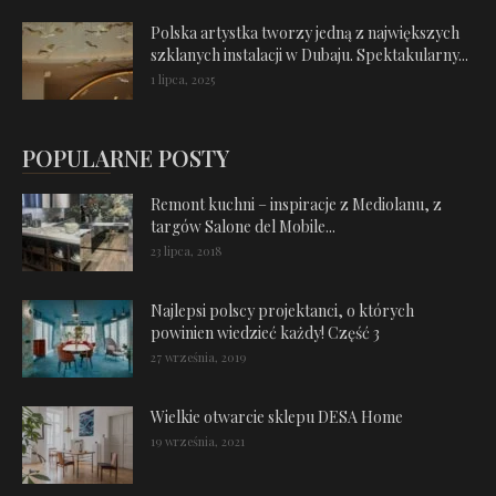
Polska artystka tworzy jedną z największych
szklanych instalacji w Dubaju. Spektakularny...
1 lipca, 2025
POPULARNE POSTY
Remont kuchni – inspiracje z Mediolanu, z
targów Salone del Mobile...
23 lipca, 2018
Najlepsi polscy projektanci, o których
powinien wiedzieć każdy! Część 3
27 września, 2019
Wielkie otwarcie sklepu DESA Home
19 września, 2021