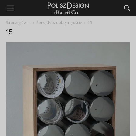
Strona główna
Porządki w dobrym guście
15
15