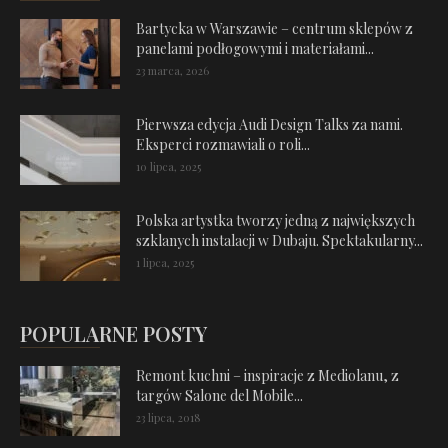
Bartycka w Warszawie – centrum sklepów z
panelami podłogowymi i materiałami...
23 marca, 2026
Pierwsza edycja Audi Design Talks za nami.
Eksperci rozmawiali o roli...
10 lipca, 2025
Polska artystka tworzy jedną z największych
szklanych instalacji w Dubaju. Spektakularny...
1 lipca, 2025
POPULARNE POSTY
Remont kuchni – inspiracje z Mediolanu, z
targów Salone del Mobile...
23 lipca, 2018