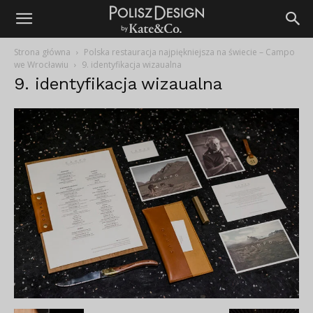
Strona główna
Polska restauracja najpiękniejsza na świecie – Campo
we Wrocławiu
9. identyfikacja wizaualna
9. identyfikacja wizaualna