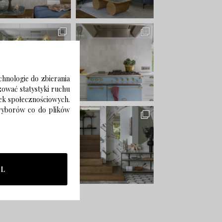
chnologie do zbierania
izować statystyki ruchu
zek społecznościowych.
 wyborów co do plików
LL