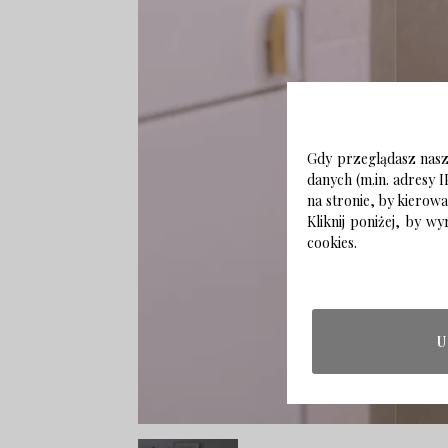
Gdy przeglądasz naszą
danych (m.in. adresy I
na stronie, by kierow
Kliknij poniżej, by 
cookies.
U