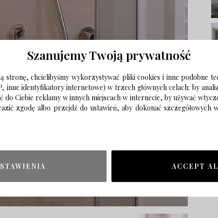
Szanujemy Twoją prywatność
 stronę, chcielibyśmy wykorzystywać pliki cookies i inne podobne te
P, inne identyfikatory internetowe) w trzech głównych celach: by anal
ać do Ciebie reklamy w innych miejscach w internecie, by używać wtyc
wyrazić zgodę albo przejdź do ustawień, aby dokonać szczegółowych
STAWIENIA
ACCEPT A