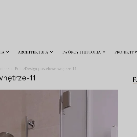
IA
ARCHITEKTURA
TWÓRCY I HISTORIA
PROJEKTY 
niesz
PoliszDesign-pastelowe-wnętrze-11
wnętrze-11
F