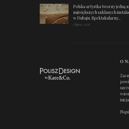
Polska artystka tworzy jedną z
największych szklanych instalac
w Dubaju. Spektakularny...
1 lipca, 2025
O N
Zacz
powi
szer
wzor
inic
Napi