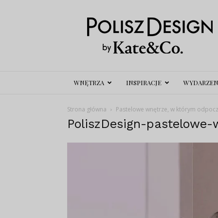
Polisz
Design
WNĘTRZA
INSPIRACJE
WYDARZEN
Strona główna
Pastelowe wnętrze, w którym odpocz
PoliszDesign-pastelowe-