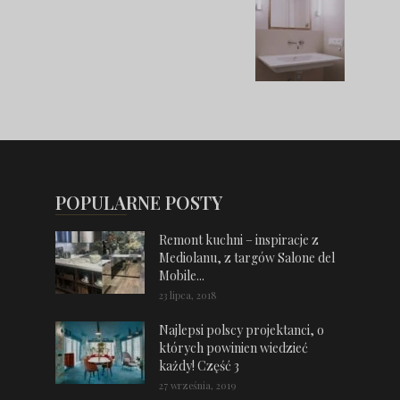
POPULARNE POSTY
Remont kuchni – inspiracje z
Mediolanu, z targów Salone del
Mobile...
23 lipca, 2018
Najlepsi polscy projektanci, o
których powinien wiedzieć
każdy! Część 3
27 września, 2019