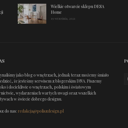
Wielkie otwarcie sklepu DESA
ji
Home
19 września, 2021
AS
P
ynaliśmy jako blog o wnętrzach, jednak teraz możemy śmiało
edzieć, że jesteśmy serwisem z blogerskim DNA. Piszemy
oko i dociekliwie o wnętrzach, polskim i światowym
nictwie, wydarzeniach wartych uwagi oraz wszelkich
jatywach w świecie dobrego designu.
sz do nas:
redakcja@poliszdesign.pl