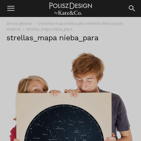
Strona główna
Osobista mapa nieba jako element dekoracyjny
wnętrza
strellas_mapa nieba_para
strellas_mapa nieba_para