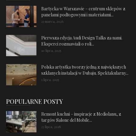
Bartycka w Warszawie – centrum sklepów z
panelami podłogowymi i materiałami...
23 marca, 2026
Pierwsza edycja Audi Design Talks za nami.
Eksperci rozmawiali o roli...
10 lipca, 2025
Polska artystka tworzy jedną z największych
szklanych instalacji w Dubaju. Spektakularny...
1 lipca, 2025
POPULARNE POSTY
Remont kuchni – inspiracje z Mediolanu, z
targów Salone del Mobile...
23 lipca, 2018