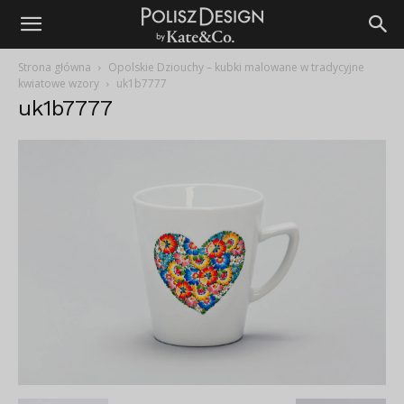
Strona główna
Opolskie Dziouchy – kubki malowane w tradycyjne
kwiatowe wzory
uk1b7777
uk1b7777