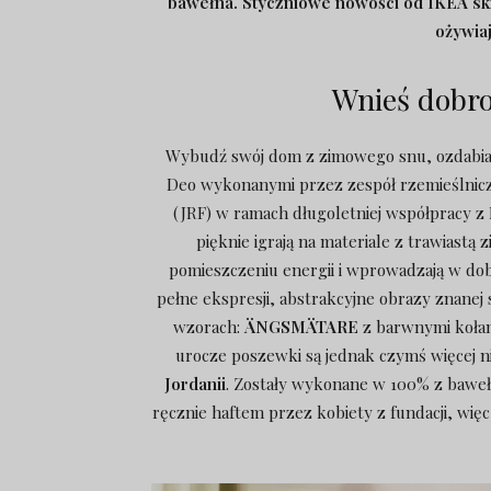
bawełna. Styczniowe nowości od IKEA skr
ożywia
Wnieś dobr
Wybudź swój dom z zimowego snu, ozdabia
Deo wykonanymi przez zespół rzemieślnicze
(JRF) w ramach długoletniej współpracy z I
pięknie igrają na materiale z trawiastą 
pomieszczeniu energii i wprowadzają w dobry
pełne ekspresji, abstrakcyjne obrazy znanej 
wzorach:
ÄNGSMÄTARE
z barwnymi kołam
urocze poszewki są jednak czymś więcej 
Jordanii
. Zostały wykonane w 100% z baweł
ręcznie haftem przez kobiety z fundacji, wię