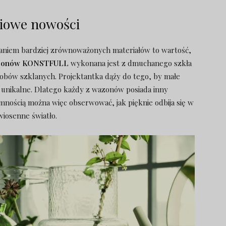
iowe nowości
aniem bardziej zrównoważonych materiałów to wartość,
azonów KONSTFULL
wykonana jest z dmuchanego szkła
obów szklanych. Projektantka dąży do tego, by małe
unikalne. Dlatego każdy z wazonów posiada inny
emnością można więc obserwować, jak pięknie odbija się w
wiosenne światło.