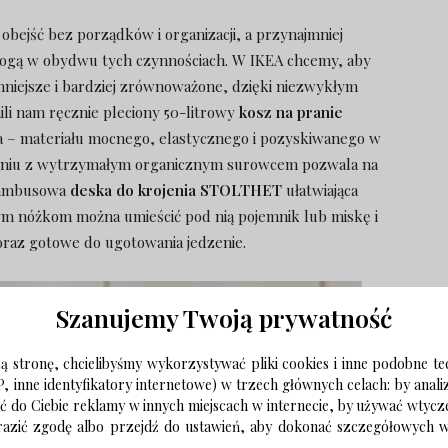
obejść bez porządków i organizacji, a przynajmniej
ogą w obydwu tych czynnościach. W IKEA chcemy, aby
mniejsze i bardziej zrównoważone, dzięki niezwykłym
li nam ręcznie pleciony 50-litrowy
kosz na pranie
– materiału mocnego, elastycznego i pozyskiwanego w
czeniu z wytrzymałym organicznym surowcem pozwala na
 bambusowa
deska do krojenia STOLTHET
ułatwiająca
ym nóżkom można umieścić pod nią pojemnik lub miskę i
oraz gotowe do ugotowania jedzenie.
Szanujemy Twoją prywatność
 stronę, chcielibyśmy wykorzystywać pliki cookies i inne podobne te
P, inne identyfikatory internetowe) w trzech głównych celach: by anal
ać do Ciebie reklamy w innych miejscach w internecie, by używać wtyc
wyrazić zgodę albo przejdź do ustawień, aby dokonać szczegółowych