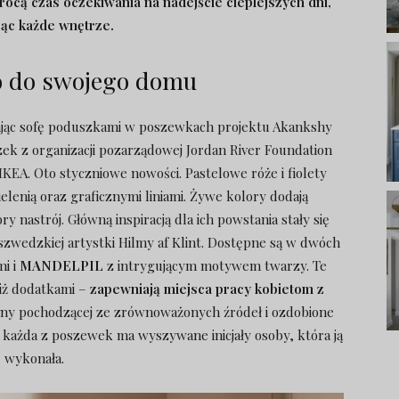
ócą czas oczekiwania na nadejście cieplejszych dni,
jąc każde wnętrze.
o do swojego domu
jąc sofę poduszkami w poszewkach projektu Akankshy
k z organizacji pozarządowej Jordan River Foundation
KEA. Oto styczniowe nowości. Pastelowe róże i fiolety
zielenią oraz graficznymi liniami. Żywe kolory dodają
 nastrój. Główną inspiracją dla ich powstania stały się
szwedzkiej artystki Hilmy af Klint. Dostępne są w dwóch
i i
MANDELPIL
z intrygującym motywem twarzy. Te
niż dodatkami –
zapewniają miejsca pracy kobietom z
ny pochodzącej ze zrównoważonych źródeł i ozdobione
c każda z poszewek ma wyszywane inicjały osoby, która ją
wykonała.