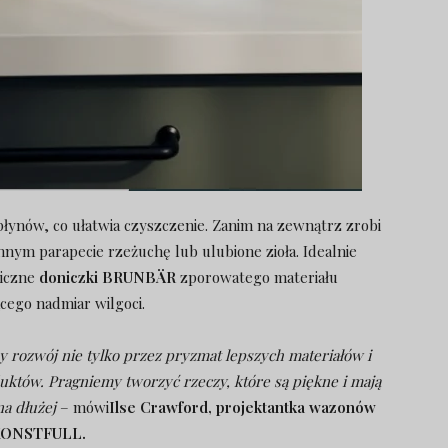
płynów, co ułatwia czyszczenie. Zanim na zewnątrz zrobi
nnym parapecie rzeżuchę lub ulubione zioła. Idealnie
miczne
doniczki BRUNBÄR
zporowatego materiału
ącego nadmiar wilgoci.
 rozwój nie tylko przez pryzmat lepszych materiałów i
uktów. Pragniemy tworzyć rzeczy, które są piękne i mają
na dłużej
– mówi
Ilse Crawford, projektantka wazonów
ONSTFULL.