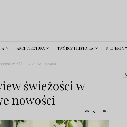
IA
ARCHITEKTURA
TWÓRCY I HISTORIA
PROJEKTY 
żości w IKEA – styczniowe nowości
F
iew świeżości w
we nowości
2871
0