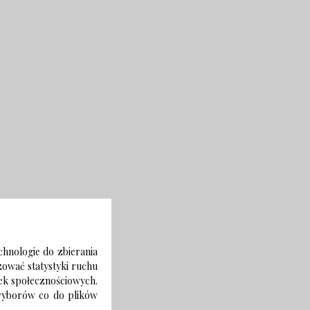
chnologie do zbierania
izować statystyki ruchu
zek społecznościowych.
 wyborów co do plików