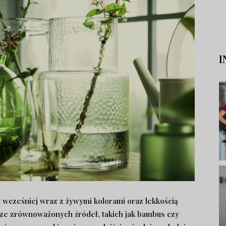
I
wcześniej wraz z żywymi kolorami oraz lekkością
ze zrównoważonych źródeł, takich jak bambus czy