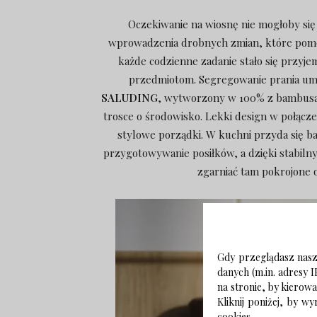
Oczekiwanie na wiosnę nie mogłoby się 
wprowadzenia drobnych zmian, które pom
każde codzienne zadanie stało się przyje
przedmiotom. Segregowanie prania umi
SALUDING
, wytworzony w 100% z bambusa 
trosce o środowisko. Lekki design w połą
stylowe porządki. W kuchni przyda się
przygotowywanie posiłków, a dzięki stabiln
zgarniać tam pokrojone 
Gdy przeglądasz naszą
danych (m.in. adresy I
na stronie, by kierow
Kliknij poniżej, by 
cookies.