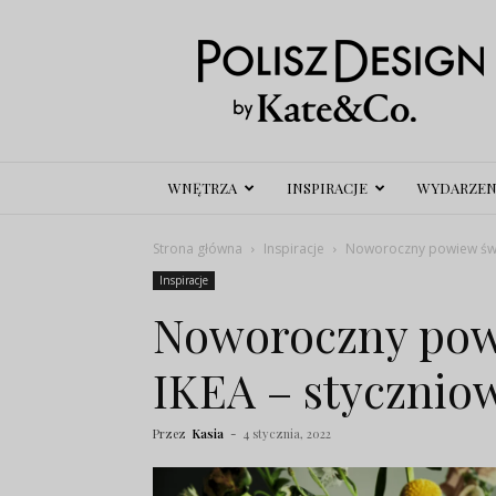
Polisz
Design
WNĘTRZA
INSPIRACJE
WYDARZEN
Strona główna
Inspiracje
Noworoczny powiew świe
Inspiracje
Noworoczny pow
IKEA – stycznio
Przez
Kasia
-
4 stycznia, 2022