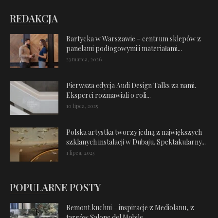
REDAKCJA
Bartycka w Warszawie – centrum sklepów z
panelami podłogowymi i materiałami...
23 marca, 2026
Pierwsza edycja Audi Design Talks za nami.
Eksperci rozmawiali o roli...
10 lipca, 2025
Polska artystka tworzy jedną z największych
szklanych instalacji w Dubaju. Spektakularny...
1 lipca, 2025
POPULARNE POSTY
Remont kuchni – inspiracje z Mediolanu, z
targów Salone del Mobile...