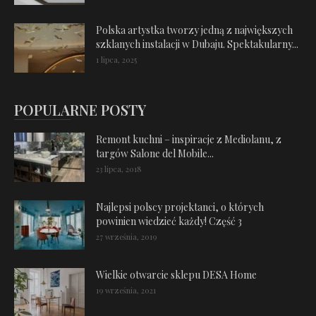
Polska artystka tworzy jedną z największych
szklanych instalacji w Dubaju. Spektakularny...
1 lipca, 2025
POPULARNE POSTY
Remont kuchni – inspiracje z Mediolanu, z
targów Salone del Mobile...
23 lipca, 2018
Najlepsi polscy projektanci, o których
powinien wiedzieć każdy! Część 3
27 września, 2019
Wielkie otwarcie sklepu DESA Home
19 września, 2021