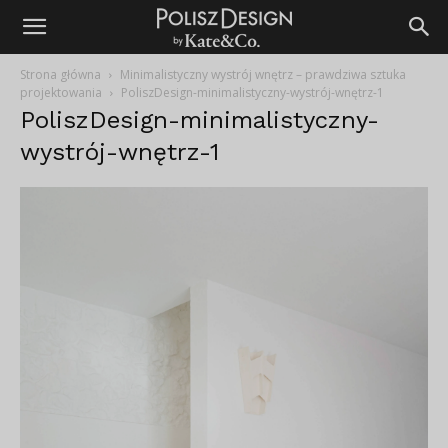
Strona główna
Minimalistyczny wystrój wnętrz – prawdziwa sztuka
projektowania
PoliszDesign-minimalistyczny-wystrój-wnętrz-1
PoliszDesign-minimalistyczny-
wystrój-wnętrz-1