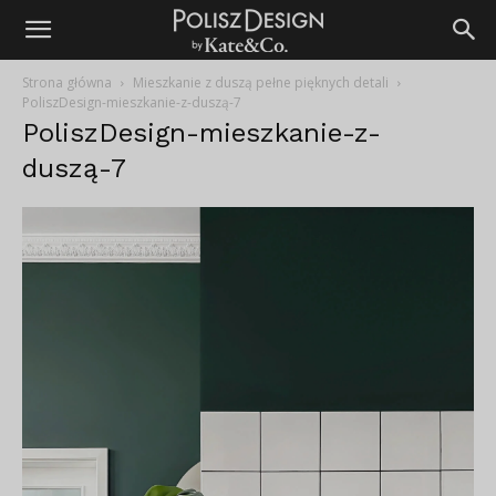
Strona główna
Mieszkanie z duszą pełne pięknych detali
PoliszDesign-mieszkanie-z-duszą-7
PoliszDesign-mieszkanie-z-
duszą-7