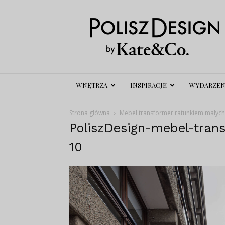
Polisz
Design
WNĘTRZA
INSPIRACJE
WYDARZEN
Strona główna
Mebel transformer ratunkiem małych
PoliszDesign-mebel-tran
10