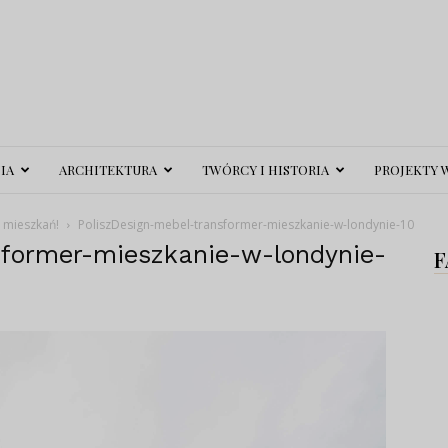
IA
ARCHITEKTURA
TWÓRCY I HISTORIA
PROJEKTY 
 mieszkań!
PoliszDesign-mebel-transformer-mieszkanie-w-londynie-10
sformer-mieszkanie-w-londynie-
F