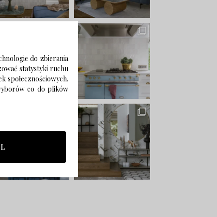
chnologie do zbierania
izować statystyki ruchu
zek społecznościowych.
 wyborów co do plików
LL