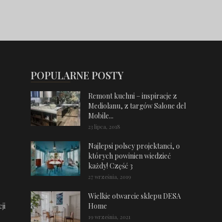
POPULARNE POSTY
Remont kuchni – inspiracje z
Mediolanu, z targów Salone del
Mobile...
23 lipca, 2018
Najlepsi polscy projektanci, o
których powinien wiedzieć
każdy! Część 3
27 września, 2019
Wielkie otwarcie sklepu DESA
ji
Home
19 września, 2021