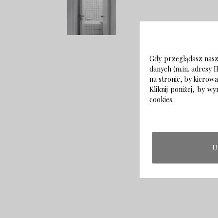
Gdy przeglądasz naszą
danych (m.in. adresy I
na stronie, by kierow
Kliknij poniżej, by 
cookies.
U