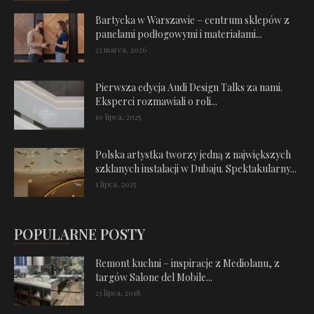
Bartycka w Warszawie – centrum sklepów z
panelami podłogowymi i materiałami...
23 marca, 2026
Pierwsza edycja Audi Design Talks za nami.
Eksperci rozmawiali o roli...
10 lipca, 2025
Polska artystka tworzy jedną z największych
szklanych instalacji w Dubaju. Spektakularny...
1 lipca, 2025
POPULARNE POSTY
Remont kuchni – inspiracje z Mediolanu, z
targów Salone del Mobile...
23 lipca, 2018