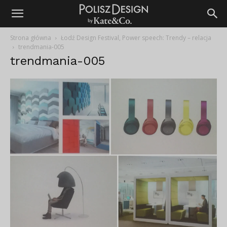
Strona główna
Łodź Design Festival, Power speech: Trendy – relacja
trendmania-005
trendmania-005