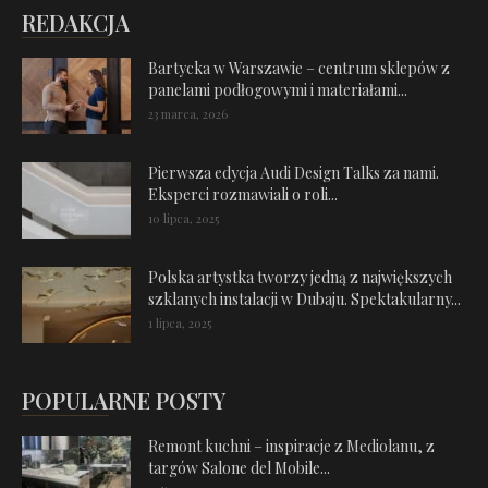
REDAKCJA
Bartycka w Warszawie – centrum sklepów z
panelami podłogowymi i materiałami...
23 marca, 2026
Pierwsza edycja Audi Design Talks za nami.
Eksperci rozmawiali o roli...
10 lipca, 2025
Polska artystka tworzy jedną z największych
szklanych instalacji w Dubaju. Spektakularny...
1 lipca, 2025
POPULARNE POSTY
Remont kuchni – inspiracje z Mediolanu, z
targów Salone del Mobile...