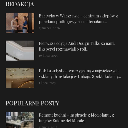
REDAKCJA
Bartycka w Warszawie – centrum sklepów z
panelami podłogowymi i materiałami...
23 marca, 2026
Pierwsza edycja Audi Design Talks za nami.
Eksperci rozmawiali o roli...
10 lipca, 2025
Polska artystka tworzy jedną z największych
szklanych instalacji w Dubaju. Spektakularny...
1 lipca, 2025
POPULARNE POSTY
Remont kuchni – inspiracje z Mediolanu, z
targów Salone del Mobile...
23 lipca, 2018