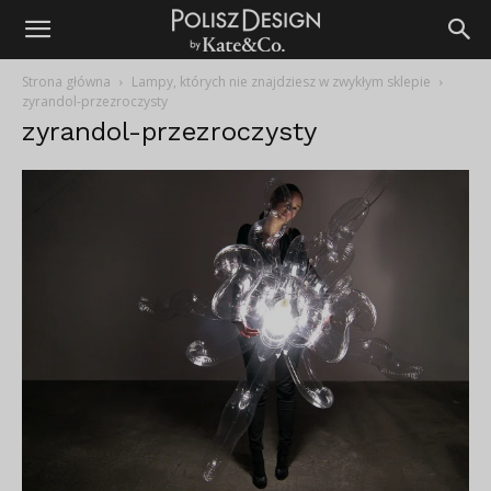
Strona główna
Lampy, których nie znajdziesz w zwykłym sklepie
zyrandol-przezroczysty
zyrandol-przezroczysty