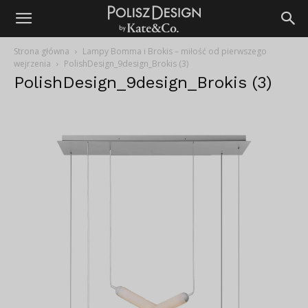
Strona główna
Lampy Bomma i Brokis – miłość od pierwszego
wejrzenia
PolishDesign_9design_Brokis (3)
PolishDesign_9design_Brokis (3)