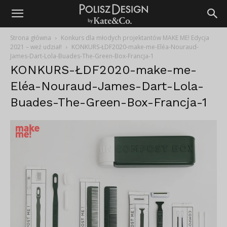
Strona główna
Konkurs dla młodych projektantów MAKE ME! Edycja
2021 – weź udział!
KONKURS-ŁDF2020-make-me-Eléa-Nouraud-
James-Dart-Lola-Buades-The-Green-Box-Francja-1
KONKURS-ŁDF2020-make-me-
Eléa-Nouraud-James-Dart-Lola-
Buades-The-Green-Box-Francja-1