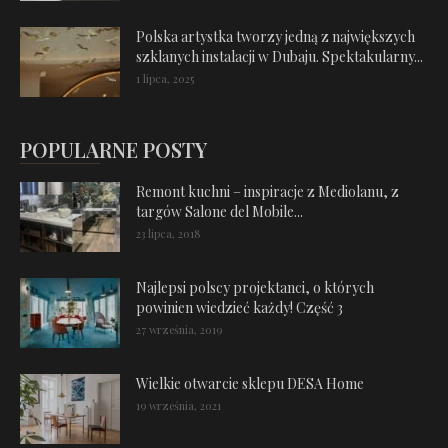
Polska artystka tworzy jedną z największych
szklanych instalacji w Dubaju. Spektakularny...
1 lipca, 2025
POPULARNE POSTY
Remont kuchni – inspiracje z Mediolanu, z
targów Salone del Mobile...
23 lipca, 2018
Najlepsi polscy projektanci, o których
powinien wiedzieć każdy! Część 3
27 września, 2019
Wielkie otwarcie sklepu DESA Home
19 września, 2021