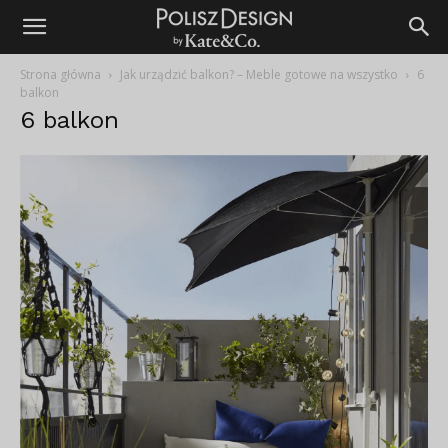
Strona główna
Jak urządzić balkon? – Meble gotowe na wszystko
6
balkon
6 balkon