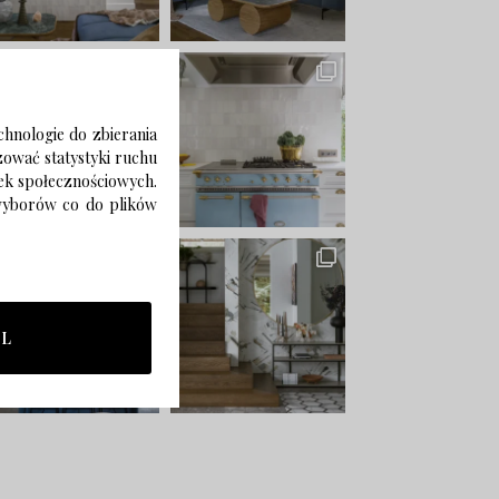
chnologie do zbierania
izować statystyki ruchu
zek społecznościowych.
 wyborów co do plików
LL