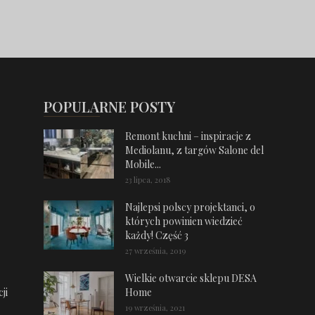
POPULARNE POSTY
Remont kuchni – inspiracje z
Mediolanu, z targów Salone del
Mobile...
23 lipca, 2018
Najlepsi polscy projektanci, o
których powinien wiedzieć
każdy! Część 3
27 września, 2019
Wielkie otwarcie sklepu DESA
ji
Home
19 września, 2021