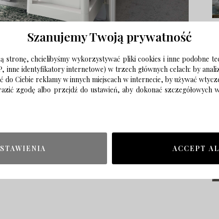
Szanujemy Twoją prywatność
 stronę, chcielibyśmy wykorzystywać pliki cookies i inne podobne te
P, inne identyfikatory internetowe) w trzech głównych celach: by anal
ać do Ciebie reklamy w innych miejscach w internecie, by używać wtyc
wyrazić zgodę albo przejdź do ustawień, aby dokonać szczegółowych
STAWIENIA
ACCEPT A