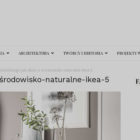
IA
ARCHITEKTURA
TWÓRCY I HISTORIA
PROJEKTY 
oliszDesign-jak-dbać-o-środowisko-naturalne-ikea-5
-środowisko-naturalne-ikea-5
F