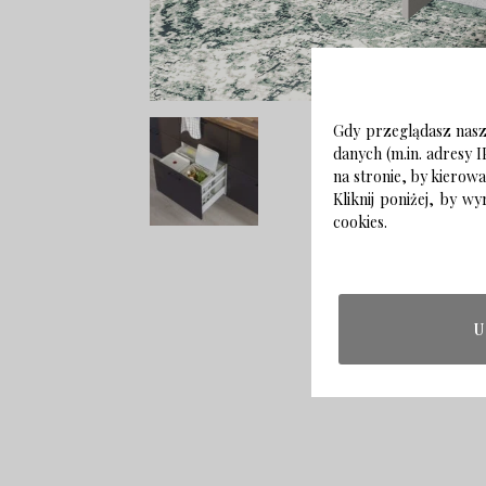
Gdy przeglądasz naszą
danych (m.in. adresy I
na stronie, by kierow
Kliknij poniżej, by 
cookies.
U