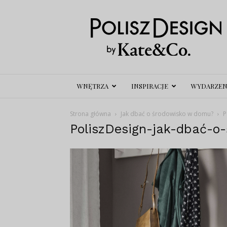
Polisz
Design
WNĘTRZA
INSPIRACJE
WYDARZEN
Strona główna
Jak dbać o środowisko w domu?
P
PoliszDesign-jak-dbać-o