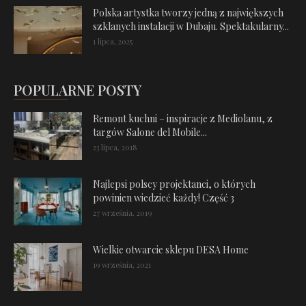
Polska artystka tworzy jedną z największych
szklanych instalacji w Dubaju. Spektakularny...
1 lipca, 2025
POPULARNE POSTY
Remont kuchni – inspiracje z Mediolanu, z
targów Salone del Mobile...
23 lipca, 2018
Najlepsi polscy projektanci, o których
powinien wiedzieć każdy! Część 3
27 września, 2019
Wielkie otwarcie sklepu DESA Home
19 września, 2021