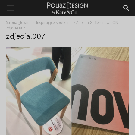
Strona główna
Inspirujące spotkanie z Alexem Guflerem w TON
zdjecia.007
zdjecia.007