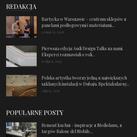
REDAKCJA
Bartycka w Warszawie – centrum sklepów z
panelami podłogowymi i materiałami...
23 marca, 2026
Pierwsza edycja Audi Design Talks za nami.
Eksperci rozmawiali o roli...
10 lipca, 2025
Polska artystka tworzy jedną z największych
szklanych instalacji w Dubaju. Spektakularny...
1 lipca, 2025
POPULARNE POSTY
Remont kuchni – inspiracje z Mediolanu, z
targów Salone del Mobile...