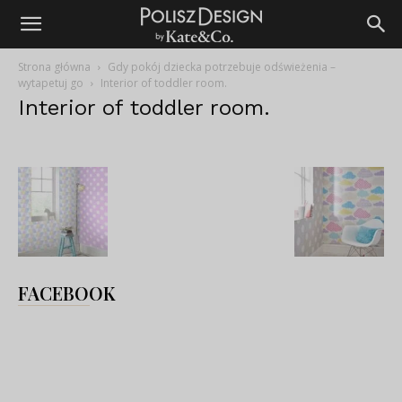
Strona główna
Gdy pokój dziecka potrzebuje odświeżenia –
wytapetuj go
Interior of toddler room.
Interior of toddler room.
FACEBOOK